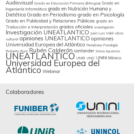
Audiovisual
Grado en
Grado en Educación Primaria (Bilingüe)
grado en Nutrición Humana y
Ingeniería Informática
Grado en Periodismo
grado en Psicología
Dietética
Grado en Publicidad y Relaciones Públicas
grado en
grados oficiales
Traducción e Interpretación
investigación
Investigación UNEATLANTICO
obra
Juan Luis Vidal
opiniones UNEATLANTICO
opiniones
cultural
Universidad Europea del Atlántico
Periodismo
Psicología
Rubén Calderón
santander
Roberto Ruiz
Silvia Aparicio
UNEATLANTICO
UNINI México
UNIB
UNIC
Universidad Europea del
Atlántico
Webinar
Colaboradores