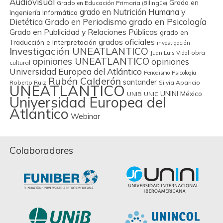
Audiovisual
Grado en
Grado en Educación Primaria (Bilingüe)
grado en Nutrición Humana y
Ingeniería Informática
Grado en Periodismo
grado en Psicología
Dietética
Grado en Publicidad y Relaciones Públicas
grado en
grados oficiales
Traducción e Interpretación
investigación
Investigación UNEATLANTICO
obra
Juan Luis Vidal
opiniones UNEATLANTICO
opiniones
cultural
Universidad Europea del Atlántico
Periodismo
Psicología
Rubén Calderón
santander
Roberto Ruiz
Silvia Aparicio
UNEATLANTICO
UNINI México
UNIB
UNIC
Universidad Europea del
Atlántico
Webinar
Colaboradores