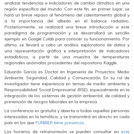
b
t
s
analizar tendencias e indicadores de cambio climático en una
o
e
A
región específica del mundo. Con este fin, en primer lugar, se
o
r
p
k
(
p
hará un breve repaso al fenómeno del calentamiento global y
(
S
(
a la importancia del albedo en el balance radiativo.
S
e
S
e
a
e
Posteriormente, se realizará una breve introducción a este
a
b
a
paradigma de programación y se desarrollará un sencillo
b
r
b
r
e
r
ejemplo en
Google Colab
para conocer su funcionamiento. Por
e
e
e
e
n
e
último, se llevará a cabo un análisis exploratorio de datos y
n
u
n
una representación gráfica e interpretación de indicadores
u
n
u
n
a
n
estadísticos, a partir de una muestra de temperaturas
a
v
a
regionales anómalas procedentes del repositorio
Kaggle
.
v
e
v
e
n
e
Eduardo García es Doctor en Ingeniería de Proyectos: Medio
n
t
n
t
a
t
Ambiente, Seguridad, Calidad y Comunicación. En su rol de
a
n
a
n
a
n
investigador tiene experiencia en temas de medio ambiente y
a
n
a
Responsabilidad Social Empresarial (RSE), especialmente en la
n
u
n
u
e
u
integración de los sistemas de gestión ambiental, de calidad y
e
v
e
prevención de riesgos laborales en la empresa.
v
a
v
a
)
a
La conferencia es gratuita y abierta a todas aquellas personas
)
)
interesadas en la temática, y se transmitirá en directo en cada
país en los que
FUNIBER tiene presencia
.
Los horarios de retransmisión se pueden consultar en
este