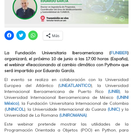
H
H
H
Más
a
a
a
z
z
z
c
c
c
l
l
l
La Fundación Universitaria Iberoamericana (
FUNIBER
)
i
i
i
c
c
c
organizará, el próximo 10 de junio a las 17:00 horas (España),
p
p
p
el webinar
«
Reaccionando al cambio climático con Python
»
que
a
a
a
r
r
r
será impartido por Eduardo García.
a
a
a
c
c
c
El evento se realiza en colaboración con la Universidad
o
o
o
m
m
m
Europea del Atlántico (
UNEATLANTICO
), la Universidad
p
p
p
Internacional Iberoamericana de Puerto Rico
(UNIB)
, la
a
a
a
r
r
r
Universidad Internacional Iberoamericana de México
(UNINI
t
t
t
México)
, la Fundación Universitaria Internacional de Colombia
i
i
i
r
r
r
(
UNINCOL
), la
Universidade Internacional do Cuanza
(UNIC)
y la
e
e
e
Universidad de La Romana
(UNIROMANA)
.
n
n
n
F
T
W
a
w
h
Este webinar pretende mostrar las utilidades de la
c
i
a
Programación Orientada a Objetos (POO) en Python, para
e
t
t