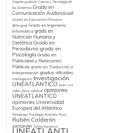
Deporte
grado en Ciencia y Tecnología de
Grado en
los Alimentos
Comunicación Audiovisual
Grado en Educación Primaria
Grado en Ingeniería
(Bilingüe)
grado en
Informática
Nutrición Humana y
Grado en
Dietética
Periodismo
grado en
Psicología
Grado en
Publicidad y Relaciones
Públicas
grado en Traducción e
grados oficiales
Interpretación
Investigación
investigación
UNEATLANTICO
Juan Luis
opiniones
obra cultural
Vidal
UNEATLANTICO
opiniones Universidad
Europea del Atlántico
Roberto Ruiz
Periodismo
Psicología
Rubén Calderón
santander
Silvia Aparicio
UNEATLANTI