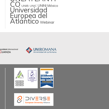
CO
UNINI México
UNIB
UNIC
Universidad
Europea del
Atlántico
Webinar