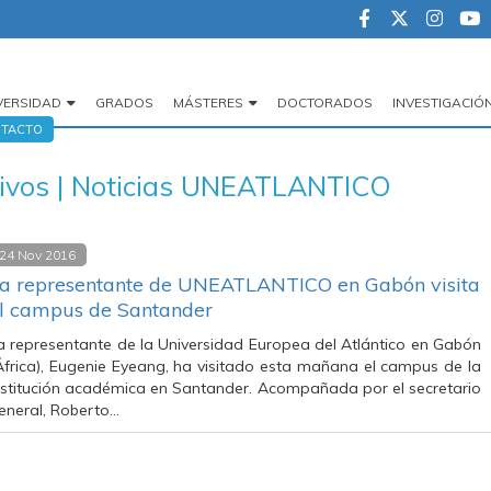
VERSIDAD
GRADOS
MÁSTERES
DOCTORADOS
INVESTIGACIÓ
egación
TACTO
cipal
hivos | Noticias UNEATLANTICO
24 Nov 2016
a representante de UNEATLANTICO en Gabón visita
l campus de Santander
a representante de la Universidad Europea del Atlántico en Gabón
África), Eugenie Eyeang, ha visitado esta mañana el campus de la
nstitución académica en Santander. Acompañada por el secretario
eneral, Roberto…