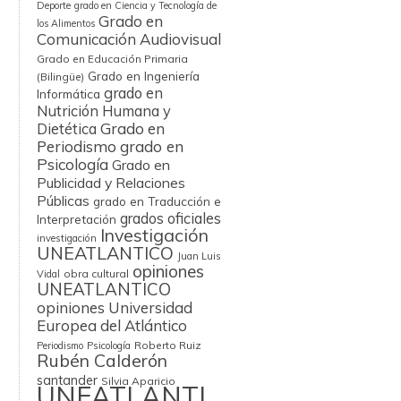
Deporte
grado en Ciencia y Tecnología de
Grado en
los Alimentos
Comunicación Audiovisual
Grado en Educación Primaria
Grado en Ingeniería
(Bilingüe)
grado en
Informática
Nutrición Humana y
Grado en
Dietética
Periodismo
grado en
Psicología
Grado en
Publicidad y Relaciones
Públicas
grado en Traducción e
grados oficiales
Interpretación
Investigación
investigación
UNEATLANTICO
Juan Luis
opiniones
obra cultural
Vidal
UNEATLANTICO
opiniones Universidad
Europea del Atlántico
Roberto Ruiz
Periodismo
Psicología
Rubén Calderón
santander
Silvia Aparicio
UNEATLANTI