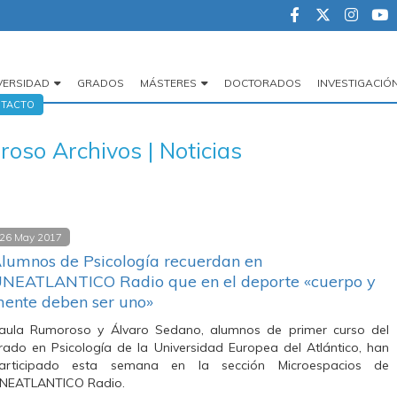
VERSIDAD
GRADOS
MÁSTERES
DOCTORADOS
INVESTIGACIÓ
egación
TACTO
cipal
oso Archivos | Noticias
26 May 2017
lumnos de Psicología recuerdan en
NEATLANTICO Radio que en el deporte «cuerpo y
ente deben ser uno»
aula Rumoroso y Álvaro Sedano, alumnos de primer curso del
rado en Psicología de la Universidad Europea del Atlántico, han
articipado esta semana en la sección Microespacios de
NEATLANTICO Radio.