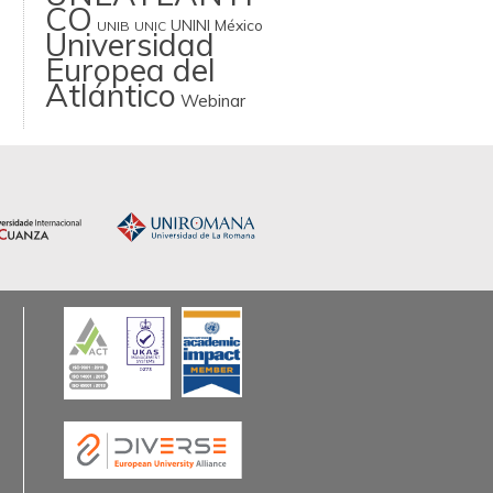
CO
UNINI México
UNIB
UNIC
Universidad
Europea del
Atlántico
Webinar