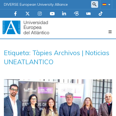
DIVERSE European University Alliance
Navegación
Etiqueta: Tàpies Archivos | Noticias
principal
UNEATLANTICO