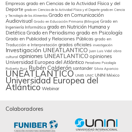
grado en Ciencias de la Actividad Física y del
Empresas
Deporte
grado en Ciencias de la Actividad Física y el Deporte
grado en Ciencia
Grado en Comunicación
y Tecnología de los Alimentos
Audiovisual
Grado en
Grado en Educación Primaria (Bilingüe)
grado en Nutrición Humana y
Ingeniería Informática
Grado en Periodismo
grado en Psicología
Dietética
Grado en Publicidad y Relaciones Públicas
grado en
grados oficiales
Traducción e Interpretación
investigación
Investigación UNEATLANTICO
obra
Juan Luis Vidal
opiniones UNEATLANTICO
opiniones
cultural
Universidad Europea del Atlántico
Periodismo
Psicología
Rubén Calderón
santander
Roberto Ruiz
Silvia Aparicio
UNEATLANTICO
UNINI México
UNIB
UNIC
Universidad Europea del
Atlántico
Webinar
Colaboradores