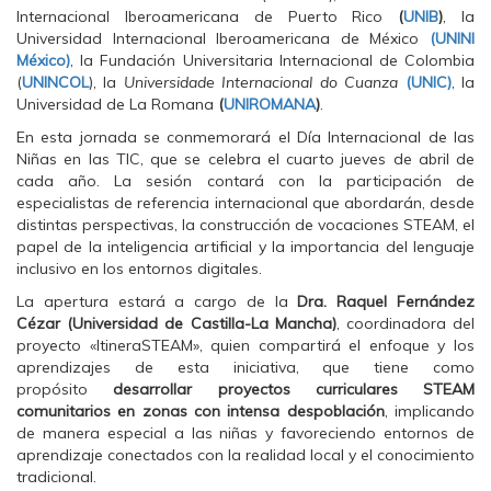
a
w
h
Internacional Iberoamericana de Puerto Rico
c
i
a
(
UNIB
)
, la
e
t
t
Universidad Internacional Iberoamericana de México
(UNINI
b
t
s
o
e
A
México)
, la Fundación Universitaria Internacional de Colombia
o
r
p
(
UNINCOL
), la
Universidade Internacional do Cuanza
(UNIC)
, la
k
(
p
(
S
(
Universidad de La Romana
(
UNIROMANA
)
.
S
e
S
e
a
e
En esta jornada se conmemorará el Día Internacional de las
a
b
a
Niñas en las TIC, que se celebra el cuarto jueves de abril de
b
r
b
r
e
r
cada año. La sesión contará con la participación de
e
e
e
e
n
e
especialistas de referencia internacional que abordarán, desde
n
u
n
distintas perspectivas, la construcción de vocaciones STEAM, el
u
n
u
n
a
n
papel de la inteligencia artificial y la importancia del lenguaje
a
v
a
inclusivo en los entornos digitales.
v
e
v
e
n
e
La apertura estará a cargo de la
n
t
n
Dra. Raquel Fernández
t
a
t
Cézar (Universidad de Castilla-La Mancha)
, coordinadora del
a
n
a
n
a
n
proyecto «ItineraSTEAM», quien compartirá el enfoque y los
a
n
a
aprendizajes de esta iniciativa, que tiene como
n
u
n
u
e
u
propósito
desarrollar proyectos curriculares STEAM
e
v
e
comunitarios en zonas con intensa despoblación
, implicando
v
a
v
a
)
a
de manera especial a las niñas y favoreciendo entornos de
)
)
aprendizaje conectados con la realidad local y el conocimiento
tradicional.