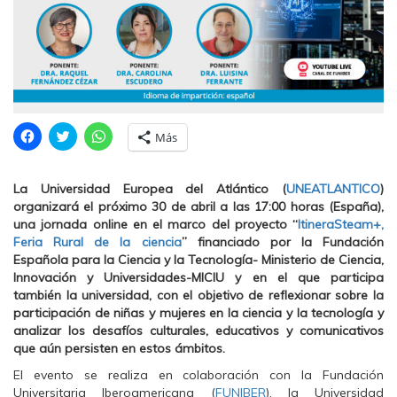
H
H
H
Más
a
a
a
z
z
z
c
c
c
l
l
l
La Universidad Europea del Atlántico (
UNEATLANTICO
)
i
i
i
c
c
c
organizará el próximo 30 de abril a las 17:00 horas (España),
p
p
p
una jornada online en el marco del proyecto “
ItineraSteam+,
a
a
a
r
r
r
Feria Rural de la ciencia
” financiado por la Fundación
a
a
a
Española para la Ciencia y la Tecnología- Ministerio de Ciencia,
c
c
c
o
o
o
Innovación y Universidades-MICIU y en el que participa
m
m
m
también la universidad, con el objetivo de reflexionar sobre la
p
p
p
a
a
a
participación de niñas y mujeres en la ciencia y la tecnología y
r
r
r
t
t
t
analizar los desafíos culturales, educativos y comunicativos
i
i
i
que aún persisten en estos ámbitos.
r
r
r
e
e
e
El evento se realiza en colaboración con la Fundación
n
n
n
F
T
W
Universitaria Iberoamericana (
FUNIBER
), la Universidad