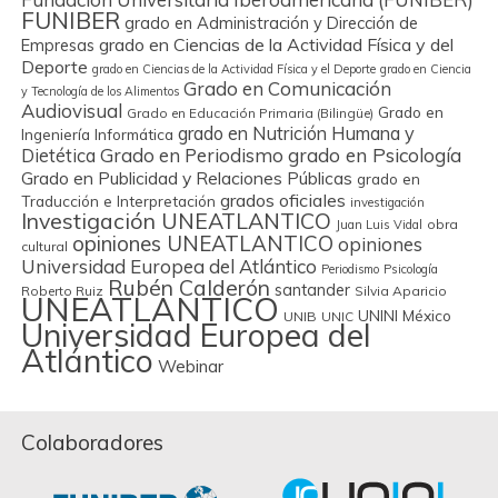
FUNIBER
grado en Administración y Dirección de
grado en Ciencias de la Actividad Física y del
Empresas
Deporte
grado en Ciencias de la Actividad Física y el Deporte
grado en Ciencia
Grado en Comunicación
y Tecnología de los Alimentos
Audiovisual
Grado en
Grado en Educación Primaria (Bilingüe)
grado en Nutrición Humana y
Ingeniería Informática
Grado en Periodismo
grado en Psicología
Dietética
Grado en Publicidad y Relaciones Públicas
grado en
grados oficiales
Traducción e Interpretación
investigación
Investigación UNEATLANTICO
obra
Juan Luis Vidal
opiniones UNEATLANTICO
opiniones
cultural
Universidad Europea del Atlántico
Periodismo
Psicología
Rubén Calderón
santander
Roberto Ruiz
Silvia Aparicio
UNEATLANTICO
UNINI México
UNIB
UNIC
Universidad Europea del
Atlántico
Webinar
Colaboradores