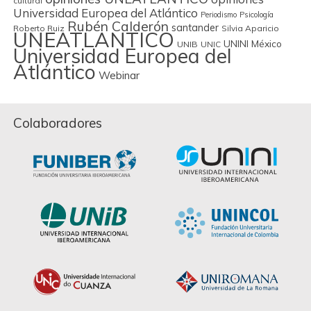
cultural
Universidad Europea del Atlántico
Periodismo
Psicología
Rubén Calderón
santander
Roberto Ruiz
Silvia Aparicio
UNEATLANTICO
UNINI México
UNIB
UNIC
Universidad Europea del
Atlántico
Webinar
Colaboradores