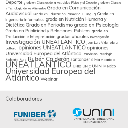
Deporte
grado en Ciencias de la Actividad Física y el Deporte
grado en Ciencia
Grado en Comunicación
y Tecnología de los Alimentos
Audiovisual
Grado en
Grado en Educación Primaria (Bilingüe)
grado en Nutrición Humana y
Ingeniería Informática
Grado en Periodismo
grado en Psicología
Dietética
Grado en Publicidad y Relaciones Públicas
grado en
grados oficiales
Traducción e Interpretación
investigación
Investigación UNEATLANTICO
obra
Juan Luis Vidal
opiniones UNEATLANTICO
opiniones
cultural
Universidad Europea del Atlántico
Periodismo
Psicología
Rubén Calderón
santander
Roberto Ruiz
Silvia Aparicio
UNEATLANTICO
UNINI México
UNIB
UNIC
Universidad Europea del
Atlántico
Webinar
Colaboradores