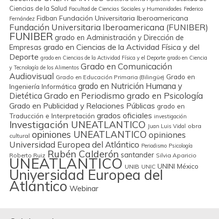
Ciencias de la Salud
Facultad de Ciencias Sociales y Humanidades
Federico
Fidban
Fundación Universitaria Iberoamericana
Fernández
Fundación Universitaria Iberoamericana (FUNIBER)
FUNIBER
grado en Administración y Dirección de
grado en Ciencias de la Actividad Física y del
Empresas
Deporte
grado en Ciencias de la Actividad Física y el Deporte
grado en Ciencia
Grado en Comunicación
y Tecnología de los Alimentos
Audiovisual
Grado en
Grado en Educación Primaria (Bilingüe)
grado en Nutrición Humana y
Ingeniería Informática
Grado en Periodismo
grado en Psicología
Dietética
Grado en Publicidad y Relaciones Públicas
grado en
grados oficiales
Traducción e Interpretación
investigación
Investigación UNEATLANTICO
obra
Juan Luis Vidal
opiniones UNEATLANTICO
opiniones
cultural
Universidad Europea del Atlántico
Periodismo
Psicología
Rubén Calderón
santander
Roberto Ruiz
Silvia Aparicio
UNEATLANTICO
UNINI México
UNIB
UNIC
Universidad Europea del
Atlántico
Webinar