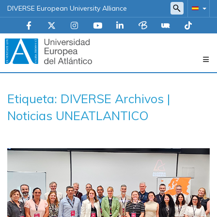
DIVERSE European University Alliance
Navegación
Etiqueta: DIVERSE Archivos |
principal
Noticias UNEATLANTICO