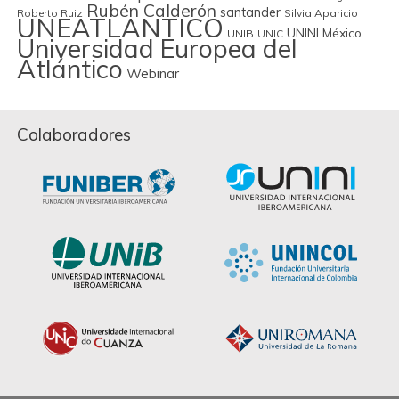
Rubén Calderón
santander
Roberto Ruiz
Silvia Aparicio
UNEATLANTICO
UNINI México
UNIB
UNIC
Universidad Europea del
Atlántico
Webinar
Colaboradores