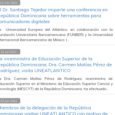
13 Abr 2022
l Dr. Santiago Tejedor imparte una conferencia en
epública Dominicana sobre herramientas para
omunicadores digitales
a Universidad Europea del Atlántico, en colaboración con la
undación Universitaria Iberoamericana (FUNIBER) y la Universidad
nternacional Iberoamericana de México (…
21 Jul 2021
a viceministra de Educación Superior de la
epública Dominicana, Dra. Carmen Matías Pérez de
odríguez, visita UNEATLANTICO
a Dra. Carmen Matías Pérez de Rodríguez, viceministra de
ducación Superior en el Ministerio de Educación Superior Ciencia y
ecnología (MESCYT) de la República Dominicana, ha efectuado…
23 Jun 2021
iembros de la delegación de la República
ominicana visitan UNEATLANTICO con motivo de