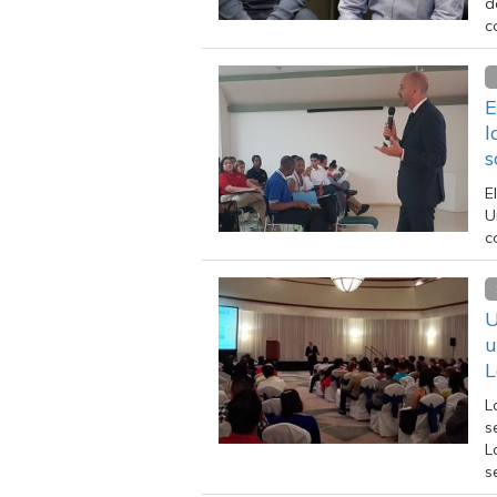
d
c
E
l
s
E
U
c
U
u
L
L
s
L
s