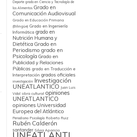
Deporte
grado en Ciencia y Tecnología de
Grado en
los Alimentos
Comunicación Audiovisual
Grado en Educación Primaria
Grado en Ingeniería
(Bilingüe)
grado en
Informática
Nutrición Humana y
Grado en
Dietética
Periodismo
grado en
Psicología
Grado en
Publicidad y Relaciones
Públicas
grado en Traducción e
grados oficiales
Interpretación
Investigación
investigación
UNEATLANTICO
Juan Luis
opiniones
obra cultural
Vidal
UNEATLANTICO
opiniones Universidad
Europea del Atlántico
Roberto Ruiz
Periodismo
Psicología
Rubén Calderón
santander
Silvia Aparicio
UNEATLANTI