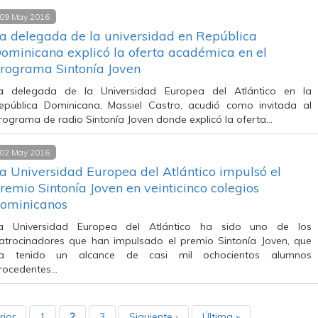
09 May 2016
a delegada de la universidad en República
ominicana explicó la oferta académica en el
rograma Sintonía Joven
a delegada de la Universidad Europea del Atlántico en la
epública Dominicana, Massiel Castro, acudió como invitada al
rograma de radio Sintonía Joven donde explicó la oferta…
02 May 2016
a Universidad Europea del Atlántico impulsó el
remio Sintonía Joven en veinticinco colegios
ominicanos
a Universidad Europea del Atlántico ha sido uno de los
atrocinadores que han impulsado el premio Sintonía Joven, que
a tenido un alcance de casi mil ochocientos alumnos
rocedentes…
rior
1
2
3
Siguiente ›
Última »