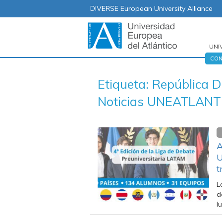
DIVERSE European University Alliance
UNI
Nav
CON
prin
Etiqueta: República D
Noticias UNEATLANT
A
U
t
L
d
l