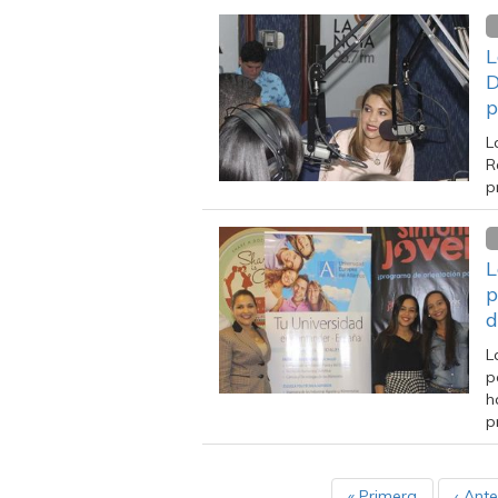
L
D
p
L
R
p
L
p
d
L
p
h
p
« Primera
‹ Ante