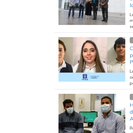
l
L
m
s
C
p
P
L
o
p
H
d
A
R