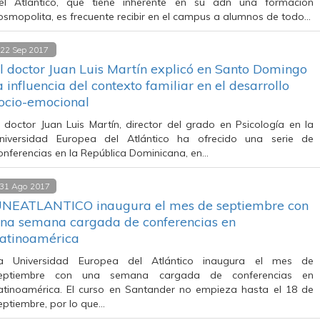
el Atlántico, que tiene inherente en su adn una formación
osmopolita, es frecuente recibir en el campus a alumnos de todo…
22 Sep 2017
l doctor Juan Luis Martín explicó en Santo Domingo
a influencia del contexto familiar en el desarrollo
ocio-emocional
l doctor Juan Luis Martín, director del grado en Psicología en la
niversidad Europea del Atlántico ha ofrecido una serie de
onferencias en la República Dominicana, en…
31 Ago 2017
NEATLANTICO inaugura el mes de septiembre con
na semana cargada de conferencias en
atinoamérica
a Universidad Europea del Atlántico inaugura el mes de
eptiembre con una semana cargada de conferencias en
atinoamérica. El curso en Santander no empieza hasta el 18 de
eptiembre, por lo que…