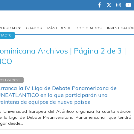
VERSIDAD
GRADOS
MÁSTERES
DOCTORADOS
INVESTIGACIÓ
egación
TACTO
cipal
ominicana Archivos | Página 2 de 3 |
ICO
23 Ene 2023
rranca la IV Liga de Debate Panamericana de
NEATLANTICO en la que participarán una
reintena de equipos de nueve países
a Universidad Europea del Atlántico organiza la cuarta edición
e la Liga de Debate Preuniversitaria Panamericana que tendrá
ugar desde…