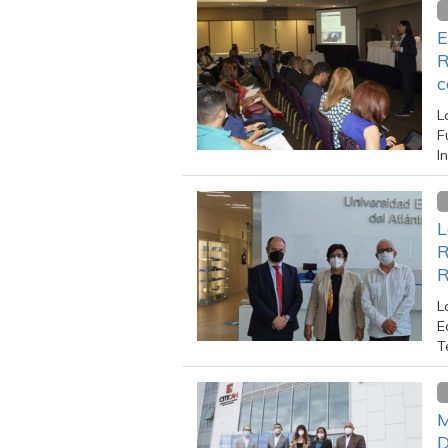
E
R
c
L
F
I
L
R
R
L
E
T
M
D