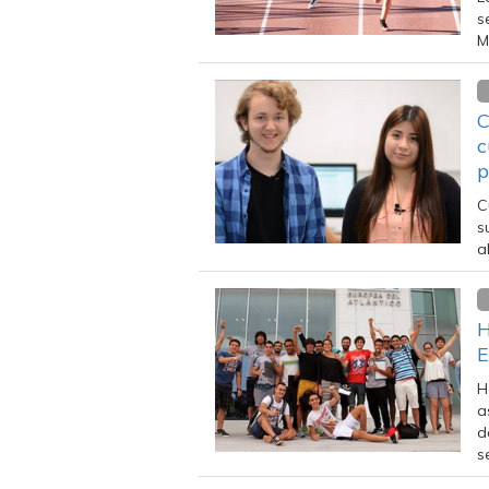
s
M
C
c
p
C
s
a
H
E
H
a
d
s