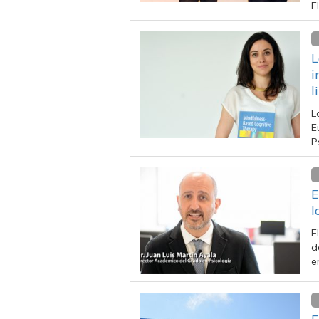
E
L
i
l
L
E
P
E
l
E
d
e