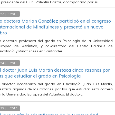
l presidente del Club, Valentín Pastor, acompañado por su…
27 Jun 2016
a doctora Marian González participó en el congreso
nternacional de Mindfulness y presentó un nuevo
ibro
a doctora, profesora del grado en Psicología de la Universidad
uropea del Atlántico, y co-directora del Centro BalanCe de
sicología y Mindfulness en Santander,…
24 Jun 2016
l doctor Juan Luis Martín destaca cinco razones por
as que estudiar el grado en Psicología
l director académico del grado en Psicología, Juan Luis Martín,
estaca algunas de las razones por las que estudiar esta carrera
n la Universidad Europea del Atlántico. El doctor…
23 Jun 2016