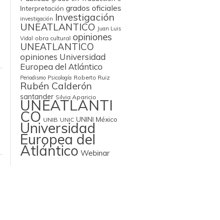
grados oficiales
Interpretación
Investigación
investigación
UNEATLANTICO
Juan Luis
opiniones
obra cultural
Vidal
UNEATLANTICO
opiniones Universidad
Europea del Atlántico
Roberto Ruiz
Periodismo
Psicología
Rubén Calderón
santander
Silvia Aparicio
UNEATLANTI
CO
UNINI México
UNIB
UNIC
Universidad
Europea del
Atlántico
Webinar