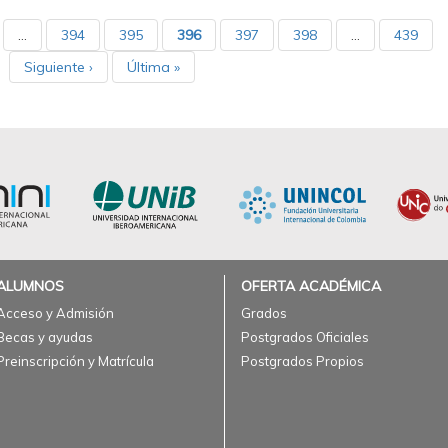
…
394
395
396
397
398
…
439
Siguiente ›
Última »
ALUMNOS
OFERTA ACADÉMICA
Acceso y Admisión
Grados
Becas y ayudas
Postgrados Oficiales
Preinscripción y Matrícula
Postgrados Propios