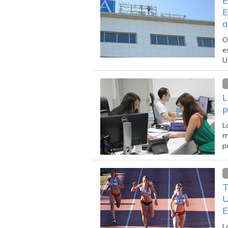
E
E
a
O
e
U
L
p
L
m
p
T
U
E
L