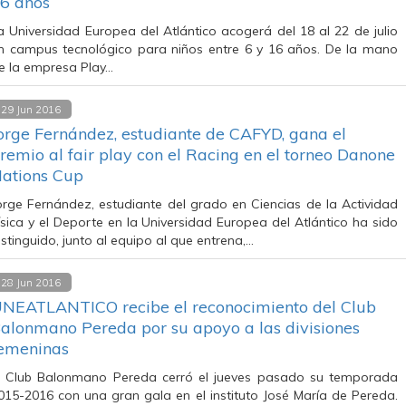
6 años
a Universidad Europea del Atlántico acogerá del 18 al 22 de julio
n campus tecnológico para niños entre 6 y 16 años. De la mano
e la empresa Play…
29 Jun 2016
orge Fernández, estudiante de CAFYD, gana el
remio al fair play con el Racing en el torneo Danone
ations Cup
orge Fernández, estudiante del grado en Ciencias de la Actividad
ísica y el Deporte en la Universidad Europea del Atlántico ha sido
istinguido, junto al equipo al que entrena,…
28 Jun 2016
NEATLANTICO recibe el reconocimiento del Club
alonmano Pereda por su apoyo a las divisiones
emeninas
l Club Balonmano Pereda cerró el jueves pasado su temporada
015-2016 con una gran gala en el instituto José María de Pereda.