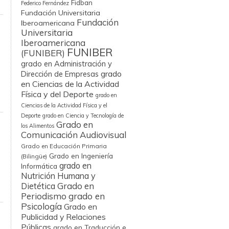
Fidban
Federico Fernández
Fundación Universitaria
Fundación
Iberoamericana
Universitaria
Iberoamericana
FUNIBER
(FUNIBER)
grado en Administración y
grado
Dirección de Empresas
en Ciencias de la Actividad
Física y del Deporte
grado en
Ciencias de la Actividad Física y el
Deporte
grado en Ciencia y Tecnología de
Grado en
los Alimentos
Comunicación Audiovisual
Grado en Educación Primaria
Grado en Ingeniería
(Bilingüe)
grado en
Informática
Nutrición Humana y
Grado en
Dietética
Periodismo
grado en
Psicología
Grado en
Publicidad y Relaciones
Públicas
grado en Traducción e