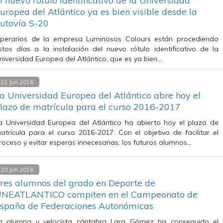
l nuevo rótulo identificativo de la Universidad
uropea del Atlántico ya es bien visible desde la
utovía S-20
perarios de la empresa Luminosos Colours están procediendo
stos días a la instalación del nuevo rótulo identificativo de la
niversidad Europea del Atlántico, que es ya bien…
22 Jun 2016
a Universidad Europea del Atlántico abre hoy el
lazo de matrícula para el curso 2016-2017
a Universidad Europea del Atlántico ha abierto hoy el plazo de
atrícula para el curso 2016-2017. Con el objetivo de facilitar el
roceso y evitar esperas innecesarias, los futuros alumnos…
20 Jun 2016
res alumnos del grado en Deporte de
NEATLANTICO compiten en el Campeonato de
spaña de Federaciones Autonómicas
a alumna y velocista cántabra Lara Gómez ha conseguido el