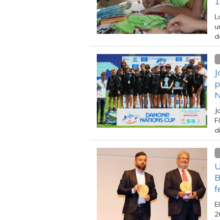
1
L
u
d
J
p
N
J
F
d
U
B
f
E
2